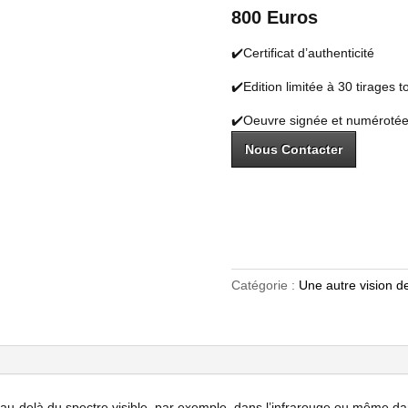
800 Euros
✔️Certificat d’authenticité
✔️Edition limitée à 30 tirages 
✔️Oeuvre signée et numéroté
Nous Contacter
Catégorie :
Une autre vision d
 au-delà du spectre visible, par exemple, dans l’infrarouge ou même dans