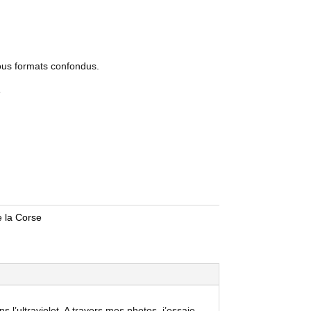
tous formats confondus.
e
e la Corse
 l’ultraviolet. A travers mes photos, j’essaie