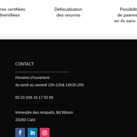
es certifiées
Défiscalisation
Possibili
thentifiées
des oeuvres
de paiem
en 4x sans 
CONTACT
Horaires d’ouverture :
du lundi au samedi 10h-12h& 14h30-20h
00 33 (0)6 16 17 50 08
mferrandini@bel-arti.com
Immeuble des remparts, Bd Wilson
20260 Calvi