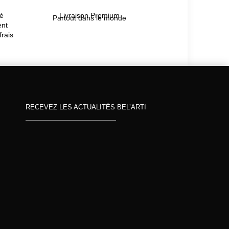
té
Livraison Premium
Partout dans le monde
ent
frais
RECEVEZ LES ACTUALITÉS BEL’ARTI