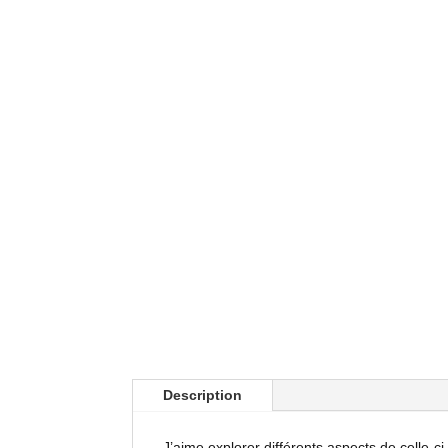
Description
J’aime explorer différents aspects de celle-ci