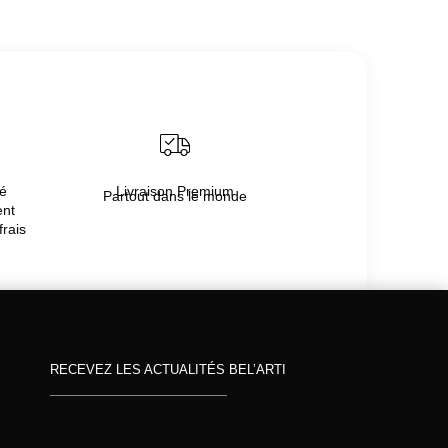
té
Livraison Premium
Partout dans le monde
ent
frais
RECEVEZ LES ACTUALITÉS BEL’ARTI