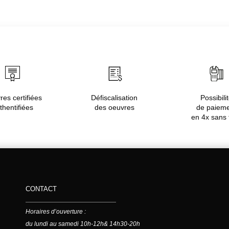
es certifiées
Défiscalisation
Possibili
thentifiées
des oeuvres
de paiem
en 4x sans 
CONTACT
Horaires d’ouverture :
du lundi au samedi 10h-12h& 14h30-20h