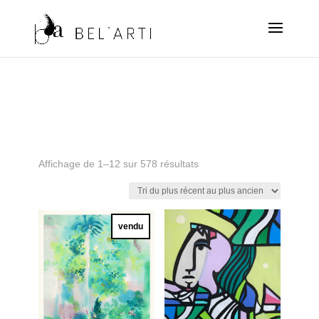
Trié
Affichage de 1–12 sur 578 résultats
du
plus
récent
vendu
au
plus
ancien