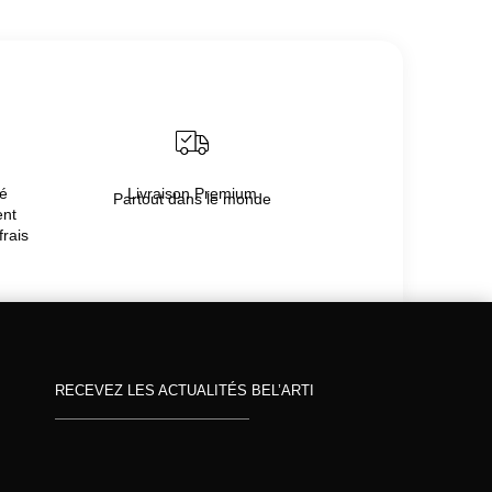
té
Livraison Premium
Partout dans le monde
ent
frais
RECEVEZ LES ACTUALITÉS BEL’ARTI