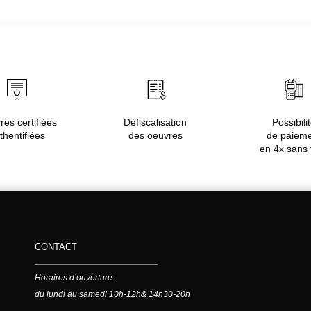
es certifiées
Défiscalisation
Possibili
thentifiées
des oeuvres
de paiem
en 4x sans 
CONTACT
Horaires d’ouverture :
du lundi au samedi 10h-12h& 14h30-20h