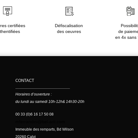
es certifiées
Défiscalisation
Possibili
thentifiées
des oeuvres
de paiem
en 4x sans 
CONTACT
Horaires d’ouverture :
du lundi au samedi 10h-12h& 14h30-20h
00 33 (0)6 16 17 50 08
mferrandini@bel-arti.com
Immeuble des remparts, Bd Wilson
20260 Calvi