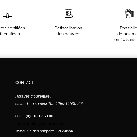
es certifiées
Défiscalisation
Possibili
thentifiées
des oeuvres
de paiem
en 4x sans 
CONTACT
Horaires d’ouverture :
du lundi au samedi 10h-12h& 14h30-20h
00 33 (0)6 16 17 50 08
mferrandini@bel-arti.com
Immeuble des remparts, Bd Wilson