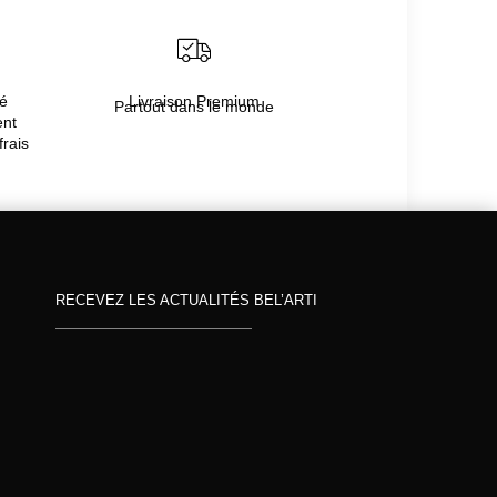
té
Livraison Premium
Partout dans le monde
ent
frais
RECEVEZ LES ACTUALITÉS BEL’ARTI