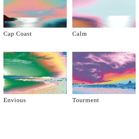
Cap Coast
Calm
Envious
Tourment