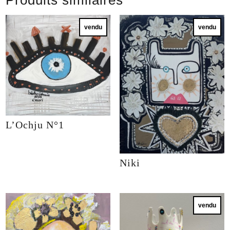
Produits similaires
vendu
vendu
L’Ochju N°1
Niki
vendu