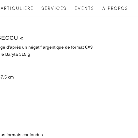
ARTICULIERE
SERVICES
EVENTS
A PROPOS
 SECCU «
rage d’après un négatif argentique de format 6X9
le Baryta 315 g
67,5 cm
tous formats confondus.