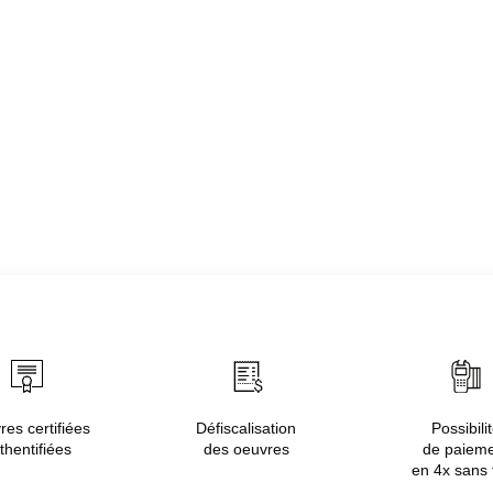
es certifiées
Défiscalisation
Possibili
thentifiées
des oeuvres
de paiem
en 4x sans 