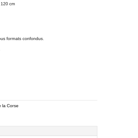
: 120 cm
tous formats confondus.
e
e la Corse