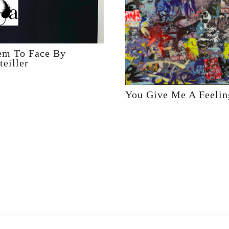
em To Face By
teiller
You Give Me A Feelin