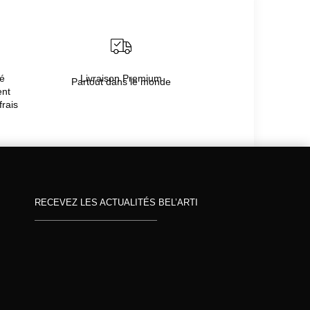
té
Livraison Premium
Partout dans le monde
ent
frais
RECEVEZ LES ACTUALITÉS BEL’ARTI