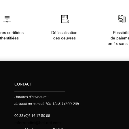
es certifiées
Défiscalisation
Possibili
thentifiées
des oeuvres
de paiem
en 4x sans 
CONTACT
Horaires d’ouverture :
du lundi au samedi 10h-12h& 14h30-20h
00 33 (0)6 16 17 50 08
mferrandini@bel-arti.com