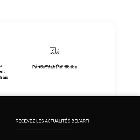
té
Livraison Premium
Partout dans le monde
ent
frais
RECEVEZ LES ACTUALITÉS BEL’ARTI