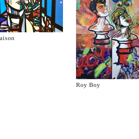
aison
Roy Boy