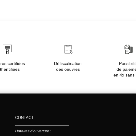
es certifiées
Défiscalisation
Possibili
thentifiées
des oeuvres
de paiem
en 4x sans 
CONTACT
Horaires d’ouverture :