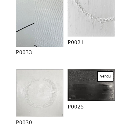
P0021
P0033
vendu
P0025
P0030