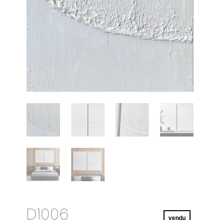
D1006
vendu