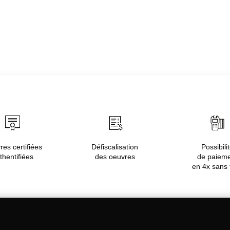
es certifiées
Défiscalisation
Possibili
thentifiées
des oeuvres
de paiem
en 4x sans 