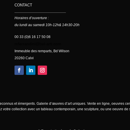
CONTACT
Horaires d’ouverture :
du lundi au samedi 10h-12h& 14h30-20h
00 33 (0)6 16 17 50 08
mferrandini@bel-arti.com
Immeuble des remparts, Bd Wilson
20260 Calvi
 reconnus et émergents. Galerie d’œuvres d’art uniques. Vente en ligne, oeuvres cert
z votre collection avec un tableau contemporain, une sculpture, ou une oeuvre de s