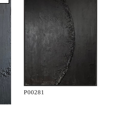
P00281